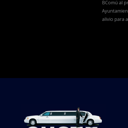
BComú al p
Ayuntamient
alivio para