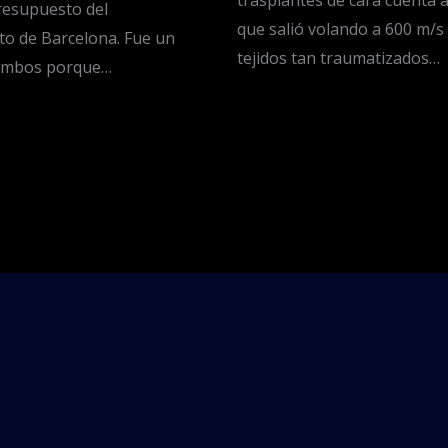
trasplantes de cara cuenta
resupuesto del
que salió volando a 600 m/s
o de Barcelona. Fue un
tejidos tan traumatizados…
 ambos porque…