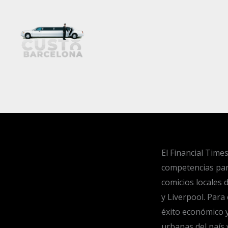
Ir
al
contenido
El Financial Time
competencias para
comicios locales 
y Liverpool. Para 
éxito económico y
urbanas del país