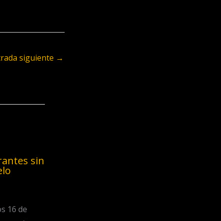
trada siguiente
→
antes sin
elo
os 16 de